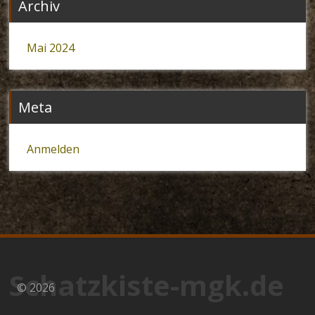
Archiv
Mai 2024
Meta
Anmelden
Schatzkiste-mgk.de
© 2026