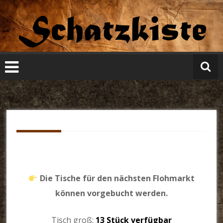
Zum
Inhalt
springen
S
c
h
at
z
ki
st
e-
m
g
k.
d
e
Die Tische für den nächsten Flohmarkt
können vorgebucht werden.
Tisch groß:
13 Stück verfügbar