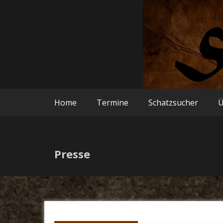
Zum
Inhalt
Hallenflohmarkt
Schatzkist
springen
Home
Termine
Schatzsucher
Ü
Presse